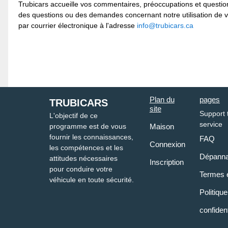
Trubicars accueille vos commentaires, préoccupations et questions
des questions ou des demandes concernant notre utilisation de v
par courrier électronique à l'adresse
info@trubicars.ca
Plan du
pages
TRUBICARS
site
Support 
L'objectif de ce
service
programme est de vous
Maison
fournir les connaissances,
FAQ
Connexion
les compétences et les
Dépann
attitudes nécessaires
Inscription
pour conduire votre
Termes e
véhicule en toute sécurité.
Politiqu
confident