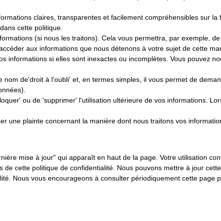
nformations claires, transparentes et facilement compréhensibles sur la f
ans cette politique.
informations (si nous les traitons). Cela vous permettra, par exemple, d
 accéder aux informations que nous détenons à votre sujet de cette mani
ier vos informations si elles sont inexactes ou incomplètes. Vous pouvez 
e nom de'droit à l'oubli' et, en termes simples, il vous permet de deman
onnées).
bloquer' ou de 'supprimer' l'utilisation ultérieure de vos informations. L
ser une plainte concernant la manière dont nous traitons vos informatio
ernière mise à jour" qui apparaît en haut de la page. Votre utilisation co
s de cette politique de confidentialité. Nous pouvons mettre à jour cett
alité. Nous vous encourageons à consulter périodiquement cette page po