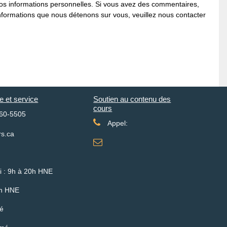
e vos informations personnelles. Si vous avez des commentaires,
nformations que nous détenons sur vous, veuillez nous contacter
e et service
Soutien au contenu des
cours
760-5505
Appel:
rs.ca
i : 9h à 20h HNE
7h HNE
é