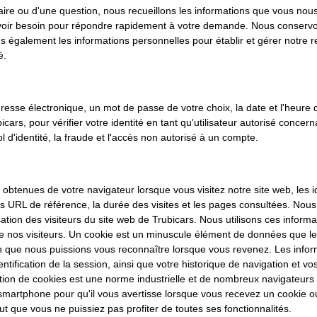
e ou d'une question, nous recueillons les informations que vous nous 
oir besoin pour répondre rapidement à votre demande. Nous conservons
sons également les informations personnelles pour établir et gérer notre 
é.
esse électronique, un mot de passe de votre choix, la date et l'heure 
ars, pour vérifier votre identité en tant qu'utilisateur autorisé concer
l d'identité, la fraude et l'accès non autorisé à un compte.
 obtenues de votre navigateur lorsque vous visitez notre site web, les id
les URL de référence, la durée des visites et les pages consultées. Nous 
sation des visiteurs du site web de Trubicars. Nous utilisons ces infor
 de nos visiteurs. Un cookie est un minuscule élément de données que le
in que nous puissions vous reconnaître lorsque vous revenez. Les inform
ntification de la session, ainsi que votre historique de navigation et v
lisation de cookies est une norme industrielle et de nombreux navigateur
martphone pour qu'il vous avertisse lorsque vous recevez un cookie ou p
ut que vous ne puissiez pas profiter de toutes ses fonctionnalités.