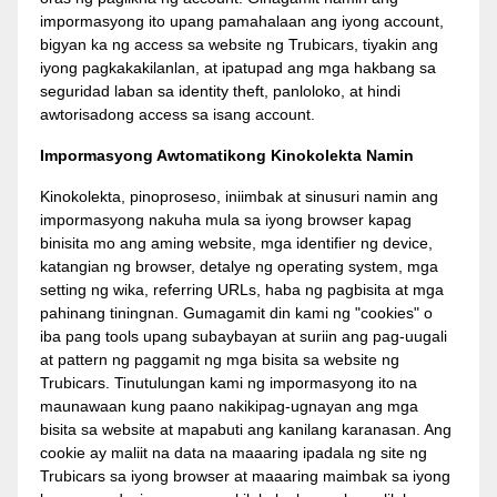
impormasyong ito upang pamahalaan ang iyong account,
bigyan ka ng access sa website ng Trubicars, tiyakin ang
iyong pagkakakilanlan, at ipatupad ang mga hakbang sa
seguridad laban sa identity theft, panloloko, at hindi
awtorisadong access sa isang account.
Impormasyong Awtomatikong Kinokolekta Namin
Kinokolekta, pinoproseso, iniimbak at sinusuri namin ang
impormasyong nakuha mula sa iyong browser kapag
binisita mo ang aming website, mga identifier ng device,
katangian ng browser, detalye ng operating system, mga
setting ng wika, referring URLs, haba ng pagbisita at mga
pahinang tiningnan. Gumagamit din kami ng "cookies" o
iba pang tools upang subaybayan at suriin ang pag-uugali
at pattern ng paggamit ng mga bisita sa website ng
Trubicars. Tinutulungan kami ng impormasyong ito na
maunawaan kung paano nakikipag-ugnayan ang mga
bisita sa website at mapabuti ang kanilang karanasan. Ang
cookie ay maliit na data na maaaring ipadala ng site ng
Trubicars sa iyong browser at maaaring maimbak sa iyong