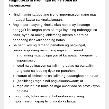
Pagprotekta at Pag-iingat ng Personal na
Impormasyon
Hindi namin itatago ang iyong impormasyon nang mas
matagal kaysa sa kinakailangan.
Ang impormasyong kinokolekta namin ay itinatago
hangga't kailangan para sa mga layuning nabanggit sa
itaas, ayon sa aming lehitimong interes o para sa
panahong kinakailangan ng batas.
Sa pagtukoy ng tamang panahon ng pag-iingat,
isasaalang-alang namin ang mga sumusunod:
ang aming mga obligasyon at karapatan kaugnay ng
impormasyon;
legal na obligasyon sa ilalim ng batas na panatilihin
ang data sa loob ng tiyak na panahon;
statute of limitations sa ilalim ng naaangkop na batas;
(posibleng) mga hindi pagkakaunawaan; at
mga alituntunin mula sa mga awtoridad sa proteksyon
ng data.
Kung hindi, ligtas naming buburahin ang iyong
impormasyon kapag hindi na ito kailangan.