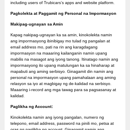
including users of Trubicars’s apps and website platform.
Pagkolekta at Paggamit ng Personal na Impormasyon
Makipag-ugnayan sa Amin
Kapag nakipag-ugnayan ka sa amin, kinokolekta namin
ang impormasyong ibinibigay mo tulad ng pangalan at
email address mo, pati na rin ang karagdagang
impormasyon na maaaring kailanganin namin upang
mabilis na masagot ang iyong tanong. Itinatago namin ang
impormasyong ito upang matulungan ka sa hinaharap at
mapabuti ang aming serbisyo. Ginagamit din namin ang
personal na impormasyon upang pamahalaan ang aming
relasyon sa iyo at magbigay ng de-kalidad na serbisyo.
Maaaring i-record ang mga tawag para sa pagsasanay at
kalidad.
Paglikha ng Account:
Kinokolekta namin ang iyong pangalan, numero ng
telepono, email address, password na pinili mo, petsa at
oras ng paglikha ng account. Ginagamit namin ang