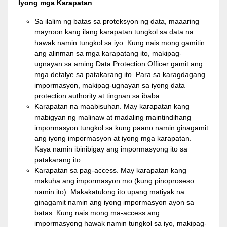
Iyong mga Karapatan
Sa ilalim ng batas sa proteksyon ng data, maaaring
mayroon kang ilang karapatan tungkol sa data na
hawak namin tungkol sa iyo. Kung nais mong gamitin
ang alinman sa mga karapatang ito, makipag-
ugnayan sa aming Data Protection Officer gamit ang
mga detalye sa patakarang ito. Para sa karagdagang
impormasyon, makipag-ugnayan sa iyong data
protection authority at tingnan sa ibaba.
Karapatan na maabisuhan. May karapatan kang
mabigyan ng malinaw at madaling maintindihang
impormasyon tungkol sa kung paano namin ginagamit
ang iyong impormasyon at iyong mga karapatan.
Kaya namin ibinibigay ang impormasyong ito sa
patakarang ito.
Karapatan sa pag-access. May karapatan kang
makuha ang impormasyon mo (kung pinoproseso
namin ito). Makakatulong ito upang matiyak na
ginagamit namin ang iyong impormasyon ayon sa
batas. Kung nais mong ma-access ang
impormasyong hawak namin tungkol sa iyo, makipag-