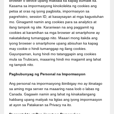
browser o device upang makilala ka kapag bumalik ka.
Kasama sa impormasyong kinokolekta ng cookies ang
petsa at oras ng iyong pagbisita, impormasyon sa
pagrehistro, session ID, at kasaysayan at mga kagustuhan
mo. Ginagamit namin ang cookies para sa analytics at
ilang tampok ng site. Karaniwan na ang paggamit ng
cookies at karamihan sa mga browser at smartphone ay
nakatakdang tumanggap nito. Maaari mong itakda ang
iyong browser o smartphone upang abisuhan ka kapag
may cookie o hindi tumanggap ng ilang cookies.
Gayunpaman, kung hindi mo tatanggapin ang cookies
mula sa Trubicars, maaaring hindi mo magamit ang lahat
ng tampok nito.
Pagbubunyag ng Personal na Impormasyon
Ang personal na impormasyong ibinibigay mo ay itinatago
sa aming mga server na maaaring nasa loob o labas ng
Canada. Gagawin namin ang lahat ng kinakailangang
hakbang upang matiyak na ligtas ang iyong impormasyon
at ayon sa Patakaran sa Privacy na ito.