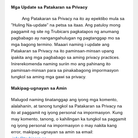
Mga Update sa Patakaran sa Privacy
Ang Patakaran sa Privacy na ito ay epektibo mula sa
"Huling Na-update" na petsa sa itaas. Ang patuloy mong
paggamit ng site ng Trubicars pagkatapos ng anumang
pagbabago ay nangangahulugan ng pagtanggap mo sa
mga bagong termino. Maaari naming i-update ang
Patakaran sa Privacy na ito paminsan-minsan upang
ipakita ang mga pagbabago sa aming privacy practices.
Inirerekomenda naming suriin mo ang pahinang ito
paminsan-minsan para sa pinakabagong impormasyon
tungkol sa aming mga gawi sa privacy.
Makipag-ugnayan sa Amin
Malugod naming tinatanggap ang iyong mga komento,
alalahanin, at tanong tungkol sa Patakaran sa Privacy na
ito at paggamit ng iyong personal na impormasyon. Kung
may komento, tanong, o kahilingan ka tungkol sa paggamit
ng iyong personal na impormasyon o may nakita kang
error, makipag-ugnayan sa amin sa email: