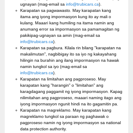
ugnayan (mag-email sa
info@trubicars.ca
).
Karapatan sa pagwawasto. May karapatan kang
itama ang iyong impormasyon kung ito ay mali o
kulang. Maaari kang humiling na itama namin ang
anumang error sa impormasyon sa pamamagitan ng
pakikipag-ugnayan sa amin (mag-email sa
info@trubicars.ca
).
Karapatan sa pagbura. Kilala rin bilang "karapatan na
makalimutan", nagbibigay ito sa iyo ng kakayahang
hilingin na burahin ang ilang impormasyon na hawak
namin tungkol sa iyo (mag-email sa
info@trubicars.ca
).
Karapatan na limitahan ang pagproseso. May
karapatan kang "harangin" o "limitahan" ang
karagdagang paggamit ng iyong impormasyon. Kapag
nilimitahan ang pagproseso, maaari naming itago ang
iyong impormasyon ngunit hindi na ito gagamitin pa.
Karapatan na magreklamo. May karapatan kang
magreklamo tungkol sa paraan ng paghawak o
pagproseso namin ng iyong impormasyon sa national
data protection authority.