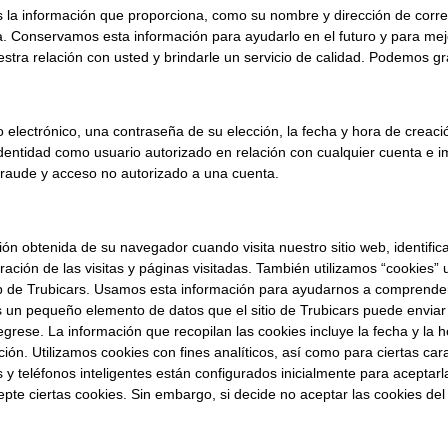
la información que proporciona, como su nombre y dirección de correo
Conservamos esta información para ayudarlo en el futuro y para mejora
estra relación con usted y brindarle un servicio de calidad. Podemos gr
electrónico, una contraseña de su elección, la fecha y hora de creació
su identidad como usuario autorizado en relación con cualquier cuenta 
 fraude y acceso no autorizado a una cuenta.
btenida de su navegador cuando visita nuestro sitio web, identificado
ación de las visitas y páginas visitadas. También utilizamos “cookies”
eb de Trubicars. Usamos esta información para ayudarnos a comprender c
 es un pequeño elemento de datos que el sitio de Trubicars puede env
ese. La información que recopilan las cookies incluye la fecha y la ho
ción. Utilizamos cookies con fines analíticos, así como para ciertas cara
 y teléfonos inteligentes están configurados inicialmente para aceptar
pte ciertas cookies. Sin embargo, si decide no aceptar las cookies del