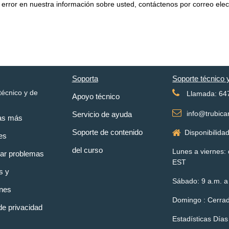
 error en nuestra información sobre usted, contáctenos por correo ele
Soporta
Soporte técnico 
técnico y de
Llamada: 64
Apoyo técnico
info@trubica
Servicio de ayuda
as más
Soporte de contenido
Disponibilidad
es
del curso
Lunes a viernes: 
nar problemas
EST
s y
Sábado: 9 a.m. a
ones
Domingo : Cerra
 de privacidad
Estadísticas Días