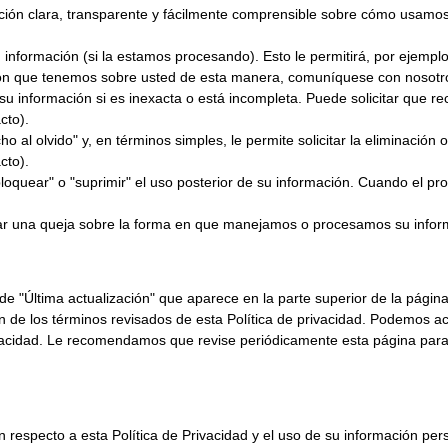
ación clara, transparente y fácilmente comprensible sobre cómo usamos
información (si la estamos procesando). Esto le permitirá, por ejempl
ción que tenemos sobre usted de esta manera, comuníquese con nosotros
a su información si es inexacta o está incompleta. Puede solicitar que 
cto).
 al olvido" y, en términos simples, le permite solicitar la eliminación
cto).
"bloquear" o "suprimir" el uso posterior de su información. Cuando el 
ar una queja sobre la forma en que manejamos o procesamos su informa
a de "Última actualización" que aparece en la parte superior de la pági
n de los términos revisados ​​de esta Política de privacidad. Podemos a
ivacidad. Le recomendamos que revise periódicamente esta página para
respecto a esta Política de Privacidad y el uso de su información perso