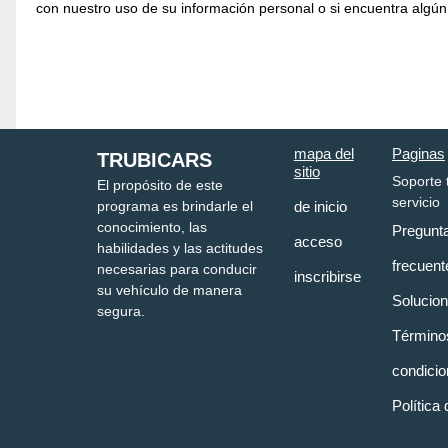
con nuestro uso de su información personal o si encuentra algún
mapa del
Paginas
TRUBICARS
sitio
Soporte 
El propósito de este
servicio
programa es brindarle el
de inicio
conocimiento, las
Pregunt
acceso
habilidades y las actitudes
frecuent
necesarias para conducir
inscribirse
su vehículo de manera
Solucio
segura.
Término
condici
Política