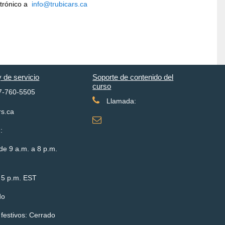
ctrónico a
info@trubicars.ca
y de servicio
Soporte de contenido del
curso
7-760-5505
Llamada:
rs.ca
:
de 9 a.m. a 8 p.m.
 5 p.m. EST
do
 festivos: Cerrado